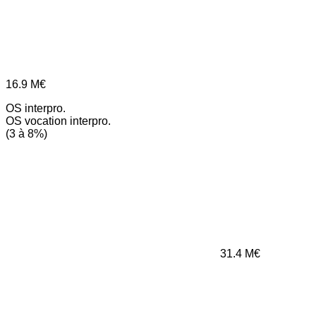
16.9
M€
OS interpro.
OS vocation interpro.
(3 à 8%)
31.4
M€