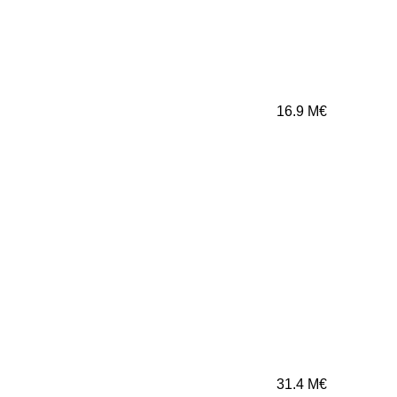
16.9
M€
31.4
M€