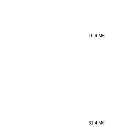
16.9
M€
31.4
M€