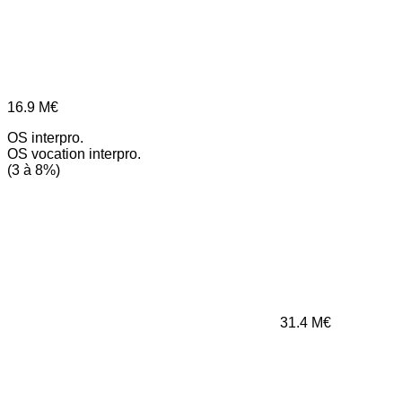
16.9
M€
OS interpro.
OS vocation interpro.
(3 à 8%)
31.4
M€