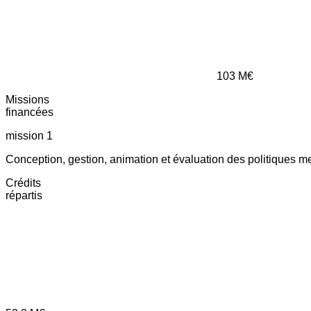
103
M€
Missions
financées
mission 1
Conception, gestion, animation et évaluation des politiques m
Crédits
répartis