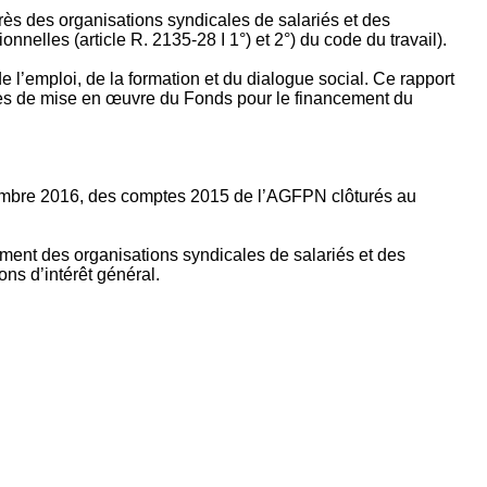
rès des organisations syndicales de salariés et des
nelles (article R. 2135‐28 I 1°) et 2°) du code du travail).
’emploi, de la formation et du dialogue social. Ce rapport
apes de mise en œuvre du Fonds pour le financement du
ptembre 2016, des comptes 2015 de l’AGFPN clôturés au
ement des organisations syndicales de salariés et des
ns d’intérêt général.