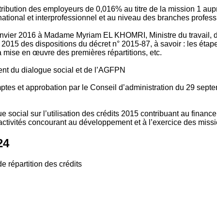
tribution des employeurs de 0,016% au titre de la mission 1 aup
ional et interprofessionnel et au niveau des branches profession
vier 2016 à Madame Myriam EL KHOMRI, Ministre du travail, de l
2015 des dispositions du décret n° 2015-87, à savoir : les ét
 mise en œuvre des premières répartitions, etc.
ment du dialogue social et de l’AGFPN
mptes et approbation par le Conseil d’administration du 29 se
 social sur l’utilisation des crédits 2015 contribuant au financ
ctivités concourant au développement et à l’exercice des missio
24
e répartition des crédits