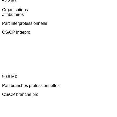
52.2
M€
Organisations
attributaires
Part interprofessionnelle
OS/OP interpro.
50.8
M€
Part branches professionnelles
OS/OP branche pro.