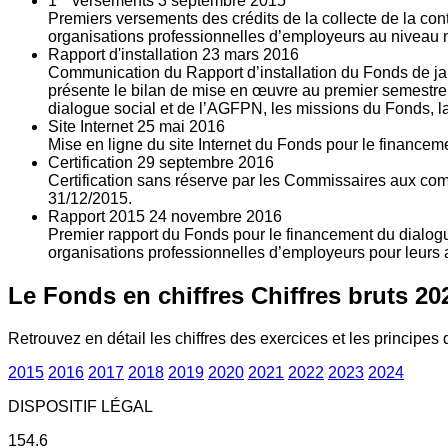
1
versements
3
septembre 2015
Premiers versements des crédits de la collecte de la con
organisations professionnelles d’employeurs au niveau nat
Rapport d'installation
23
mars 2016
Communication du Rapport d’installation du Fonds de jan
présente le bilan de mise en œuvre au premier semestre 
dialogue social et de l’AGFPN, les missions du Fonds, la
Site Internet
25
mai 2016
Mise en ligne du site Internet du Fonds pour le finance
Certification
29
septembre 2016
Certification sans réserve par les Commissaires aux co
31/12/2015.
Rapport 2015
24
novembre 2016
Premier rapport du Fonds pour le financement du dialogue
organisations professionnelles d’employeurs pour leurs a
Le Fonds en chiffres
Chiffres bruts 20
Retrouvez en détail les chiffres des exercices et les principes d
2015
2016
2017
2018
2019
2020
2021
2022
2023
2024
DISPOSITIF LÉGAL
154.6