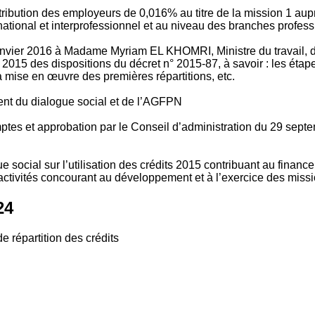
tribution des employeurs de 0,016% au titre de la mission 1 aup
ional et interprofessionnel et au niveau des branches profession
vier 2016 à Madame Myriam EL KHOMRI, Ministre du travail, de l
2015 des dispositions du décret n° 2015-87, à savoir : les ét
 mise en œuvre des premières répartitions, etc.
ment du dialogue social et de l’AGFPN
mptes et approbation par le Conseil d’administration du 29 se
 social sur l’utilisation des crédits 2015 contribuant au financ
ctivités concourant au développement et à l’exercice des missio
24
e répartition des crédits