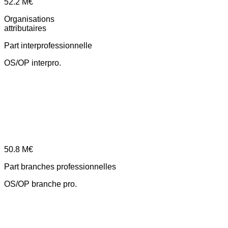
52.2
M€
Organisations
attributaires
Part interprofessionnelle
OS/OP interpro.
50.8
M€
Part branches professionnelles
OS/OP branche pro.