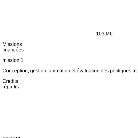
103
M€
Missions
financées
mission 1
Conception, gestion, animation et évaluation des politiques m
Crédits
répartis