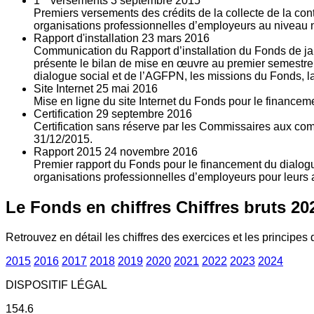
1
versements
3
septembre 2015
Premiers versements des crédits de la collecte de la con
organisations professionnelles d’employeurs au niveau nat
Rapport d'installation
23
mars 2016
Communication du Rapport d’installation du Fonds de jan
présente le bilan de mise en œuvre au premier semestre 
dialogue social et de l’AGFPN, les missions du Fonds, la
Site Internet
25
mai 2016
Mise en ligne du site Internet du Fonds pour le finance
Certification
29
septembre 2016
Certification sans réserve par les Commissaires aux co
31/12/2015.
Rapport 2015
24
novembre 2016
Premier rapport du Fonds pour le financement du dialogue
organisations professionnelles d’employeurs pour leurs a
Le Fonds en chiffres
Chiffres bruts 20
Retrouvez en détail les chiffres des exercices et les principes d
2015
2016
2017
2018
2019
2020
2021
2022
2023
2024
DISPOSITIF LÉGAL
154.6