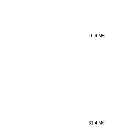
16.9
M€
31.4
M€