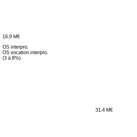
16.9
M€
OS interpro.
OS vocation interpro.
(3 à 8%)
31.4
M€