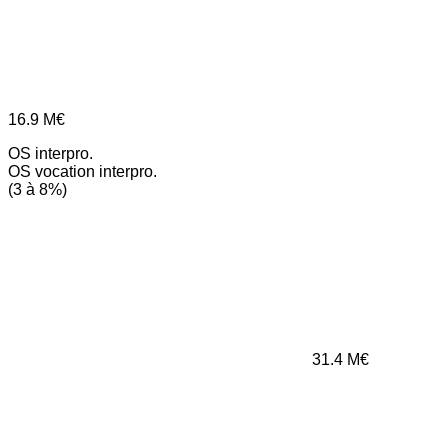
16.9
M€
OS interpro.
OS vocation interpro.
(3 à 8%)
31.4
M€