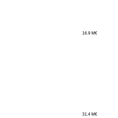
16.9
M€
31.4
M€