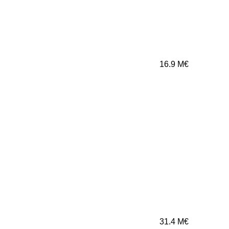
16.9
M€
31.4
M€