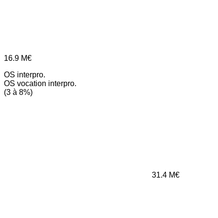
16.9
M€
OS interpro.
OS vocation interpro.
(3 à 8%)
31.4
M€