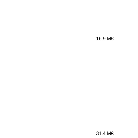
16.9
M€
31.4
M€