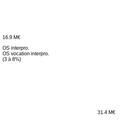
16.9
M€
OS interpro.
OS vocation interpro.
(3 à 8%)
31.4
M€