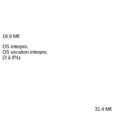
16.9
M€
OS interpro.
OS vocation interpro.
(3 à 8%)
31.4
M€