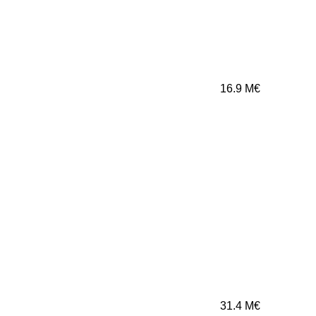
16.9
M€
31.4
M€