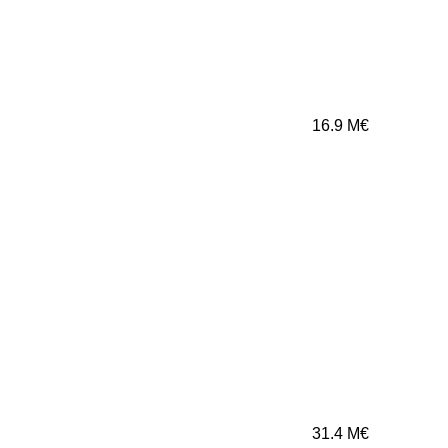
16.9
M€
31.4
M€