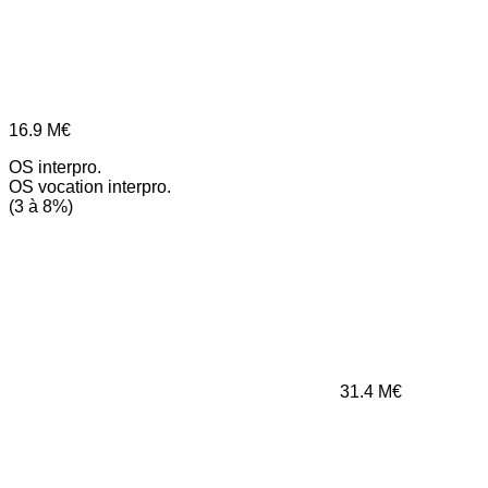
16.9
M€
OS interpro.
OS vocation interpro.
(3 à 8%)
31.4
M€