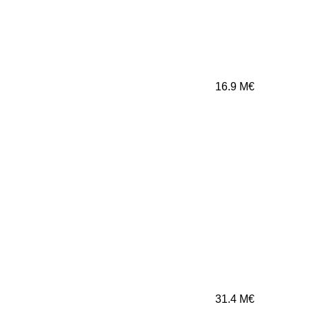
16.9
M€
31.4
M€