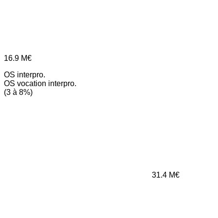
16.9
M€
OS interpro.
OS vocation interpro.
(3 à 8%)
31.4
M€