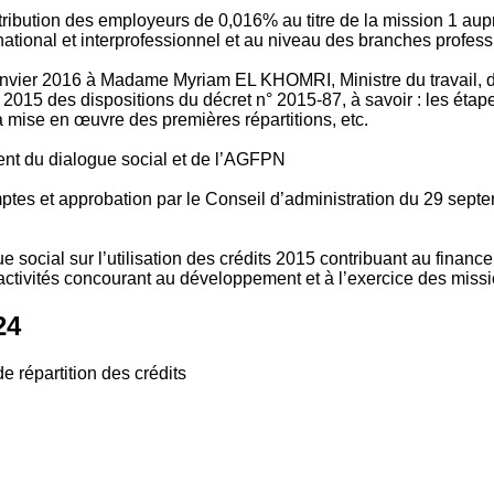
tribution des employeurs de 0,016% au titre de la mission 1 aup
ional et interprofessionnel et au niveau des branches profession
vier 2016 à Madame Myriam EL KHOMRI, Ministre du travail, de l
2015 des dispositions du décret n° 2015-87, à savoir : les ét
 mise en œuvre des premières répartitions, etc.
ment du dialogue social et de l’AGFPN
mptes et approbation par le Conseil d’administration du 29 se
 social sur l’utilisation des crédits 2015 contribuant au financ
ctivités concourant au développement et à l’exercice des missio
24
e répartition des crédits