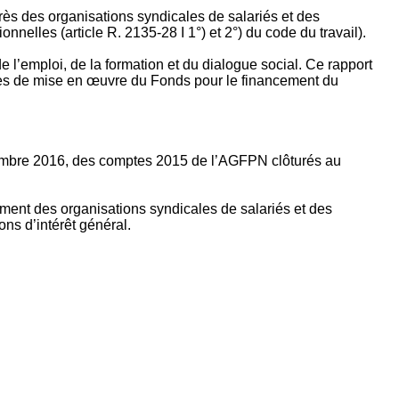
rès des organisations syndicales de salariés et des
nelles (article R. 2135‐28 I 1°) et 2°) du code du travail).
’emploi, de la formation et du dialogue social. Ce rapport
apes de mise en œuvre du Fonds pour le financement du
ptembre 2016, des comptes 2015 de l’AGFPN clôturés au
ement des organisations syndicales de salariés et des
ns d’intérêt général.