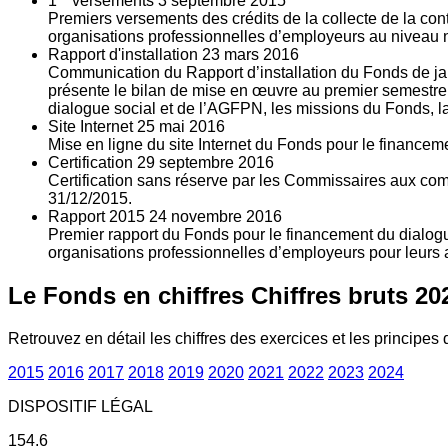
1
versements
3
septembre 2015
Premiers versements des crédits de la collecte de la con
organisations professionnelles d’employeurs au niveau nat
Rapport d'installation
23
mars 2016
Communication du Rapport d’installation du Fonds de jan
présente le bilan de mise en œuvre au premier semestre 
dialogue social et de l’AGFPN, les missions du Fonds, la
Site Internet
25
mai 2016
Mise en ligne du site Internet du Fonds pour le finance
Certification
29
septembre 2016
Certification sans réserve par les Commissaires aux co
31/12/2015.
Rapport 2015
24
novembre 2016
Premier rapport du Fonds pour le financement du dialogue
organisations professionnelles d’employeurs pour leurs a
Le Fonds en chiffres
Chiffres bruts 20
Retrouvez en détail les chiffres des exercices et les principes d
2015
2016
2017
2018
2019
2020
2021
2022
2023
2024
DISPOSITIF LÉGAL
154.6