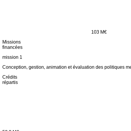
103
M€
Missions
financées
mission 1
Conception, gestion, animation et évaluation des politiques m
Crédits
répartis