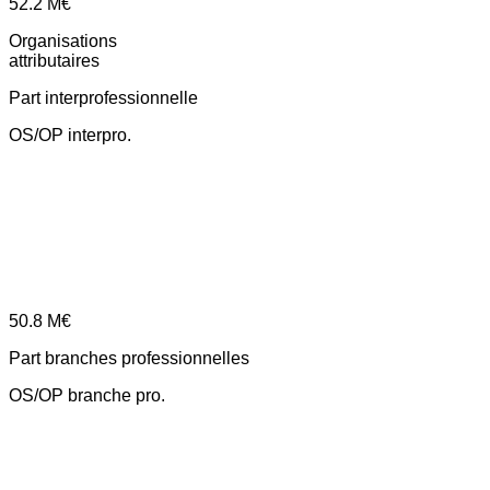
52.2
M€
Organisations
attributaires
Part interprofessionnelle
OS/OP interpro.
50.8
M€
Part branches professionnelles
OS/OP branche pro.