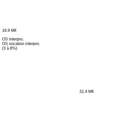
16.9
M€
OS interpro.
OS vocation interpro.
(3 à 8%)
31.4
M€