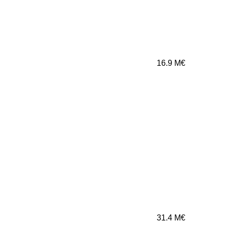
16.9
M€
31.4
M€