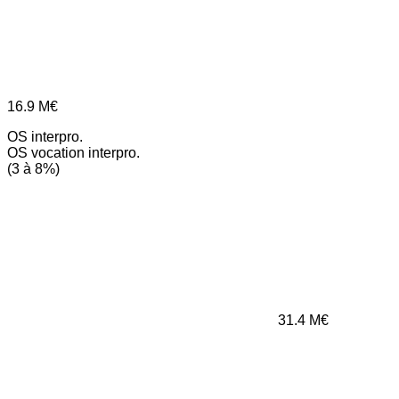
16.9
M€
OS interpro.
OS vocation interpro.
(3 à 8%)
31.4
M€