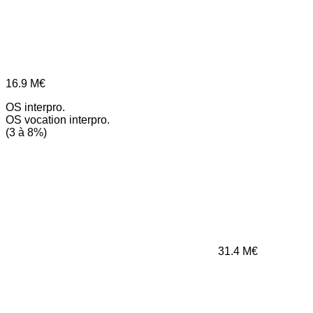
16.9
M€
OS interpro.
OS vocation interpro.
(3 à 8%)
31.4
M€