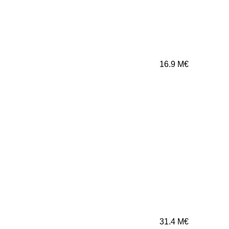
16.9
M€
31.4
M€