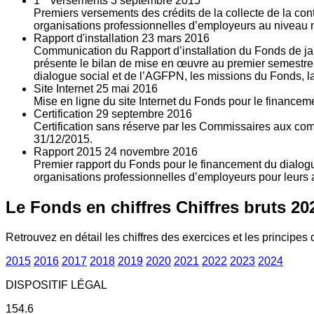
1
versements
3
septembre 2015
Premiers versements des crédits de la collecte de la con
organisations professionnelles d’employeurs au niveau nat
Rapport d'installation
23
mars 2016
Communication du Rapport d’installation du Fonds de jan
présente le bilan de mise en œuvre au premier semestre 
dialogue social et de l’AGFPN, les missions du Fonds, la
Site Internet
25
mai 2016
Mise en ligne du site Internet du Fonds pour le finance
Certification
29
septembre 2016
Certification sans réserve par les Commissaires aux co
31/12/2015.
Rapport 2015
24
novembre 2016
Premier rapport du Fonds pour le financement du dialogue
organisations professionnelles d’employeurs pour leurs a
Le Fonds en chiffres
Chiffres bruts 20
Retrouvez en détail les chiffres des exercices et les principes d
2015
2016
2017
2018
2019
2020
2021
2022
2023
2024
DISPOSITIF LÉGAL
154.6