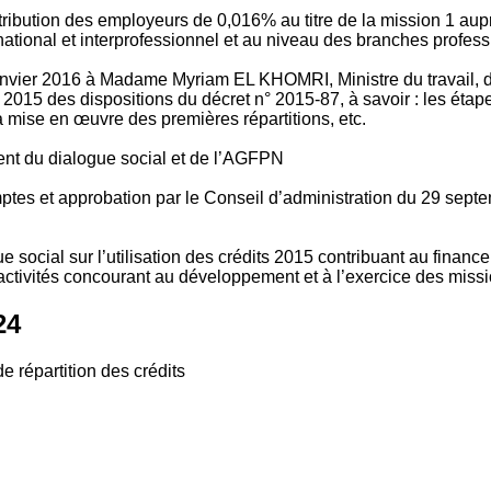
tribution des employeurs de 0,016% au titre de la mission 1 aup
ional et interprofessionnel et au niveau des branches profession
vier 2016 à Madame Myriam EL KHOMRI, Ministre du travail, de l
2015 des dispositions du décret n° 2015-87, à savoir : les ét
 mise en œuvre des premières répartitions, etc.
ment du dialogue social et de l’AGFPN
mptes et approbation par le Conseil d’administration du 29 se
 social sur l’utilisation des crédits 2015 contribuant au financ
ctivités concourant au développement et à l’exercice des missio
24
e répartition des crédits