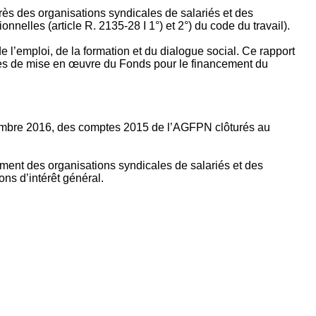
rès des organisations syndicales de salariés et des
nelles (article R. 2135‐28 I 1°) et 2°) du code du travail).
’emploi, de la formation et du dialogue social. Ce rapport
apes de mise en œuvre du Fonds pour le financement du
ptembre 2016, des comptes 2015 de l’AGFPN clôturés au
ement des organisations syndicales de salariés et des
ns d’intérêt général.