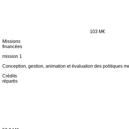
103
M€
Missions
financées
mission 1
Conception, gestion, animation et évaluation des politiques m
Crédits
répartis