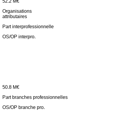
52.2
M€
Organisations
attributaires
Part interprofessionnelle
OS/OP interpro.
50.8
M€
Part branches professionnelles
OS/OP branche pro.