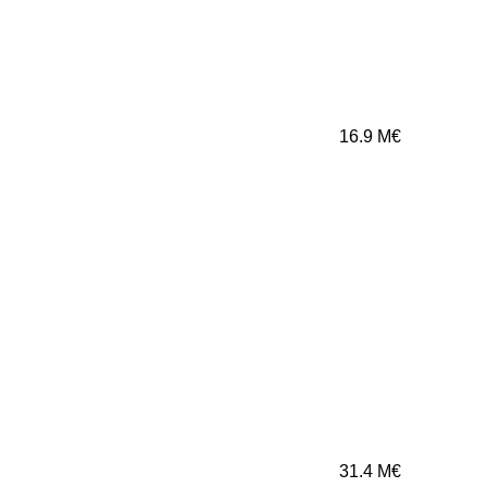
16.9
M€
31.4
M€