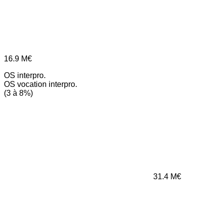
16.9
M€
OS interpro.
OS vocation interpro.
(3 à 8%)
31.4
M€