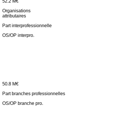
52.2
M€
Organisations
attributaires
Part interprofessionnelle
OS/OP interpro.
50.8
M€
Part branches professionnelles
OS/OP branche pro.