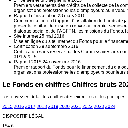
1
versements
3
septembre 2015
Premiers versements des crédits de la collecte de la con
organisations professionnelles d’employeurs au niveau nat
Rapport d'installation
23
mars 2016
Communication du Rapport d’installation du Fonds de jan
présente le bilan de mise en œuvre au premier semestre 
dialogue social et de l’AGFPN, les missions du Fonds, la
Site Internet
25
mai 2016
Mise en ligne du site Internet du Fonds pour le finance
Certification
29
septembre 2016
Certification sans réserve par les Commissaires aux co
31/12/2015.
Rapport 2015
24
novembre 2016
Premier rapport du Fonds pour le financement du dialogue
organisations professionnelles d’employeurs pour leurs a
Le Fonds en chiffres
Chiffres bruts 20
Retrouvez en détail les chiffres des exercices et les principes d
2015
2016
2017
2018
2019
2020
2021
2022
2023
2024
DISPOSITIF LÉGAL
154.6