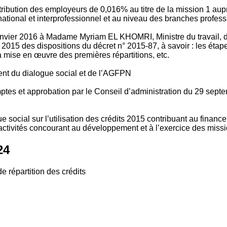
tribution des employeurs de 0,016% au titre de la mission 1 aup
ional et interprofessionnel et au niveau des branches profession
vier 2016 à Madame Myriam EL KHOMRI, Ministre du travail, de l
2015 des dispositions du décret n° 2015-87, à savoir : les ét
 mise en œuvre des premières répartitions, etc.
ment du dialogue social et de l’AGFPN
mptes et approbation par le Conseil d’administration du 29 se
 social sur l’utilisation des crédits 2015 contribuant au financ
ctivités concourant au développement et à l’exercice des missio
24
e répartition des crédits