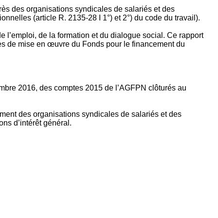
rès des organisations syndicales de salariés et des
nelles (article R. 2135‐28 I 1°) et 2°) du code du travail).
’emploi, de la formation et du dialogue social. Ce rapport
apes de mise en œuvre du Fonds pour le financement du
ptembre 2016, des comptes 2015 de l’AGFPN clôturés au
ement des organisations syndicales de salariés et des
ns d’intérêt général.