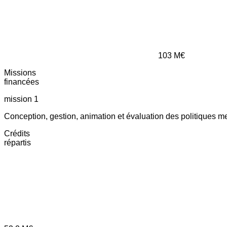
103
M€
Missions
financées
mission 1
Conception, gestion, animation et évaluation des politiques m
Crédits
répartis