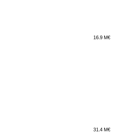
16.9
M€
31.4
M€