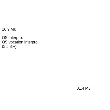
16.9
M€
OS interpro.
OS vocation interpro.
(3 à 8%)
31.4
M€