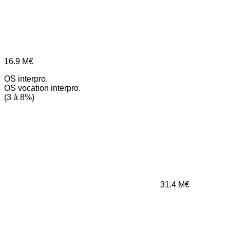
16.9
M€
OS interpro.
OS vocation interpro.
(3 à 8%)
31.4
M€