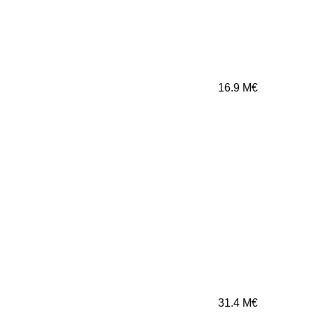
16.9
M€
31.4
M€