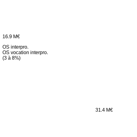
16.9
M€
OS interpro.
OS vocation interpro.
(3 à 8%)
31.4
M€