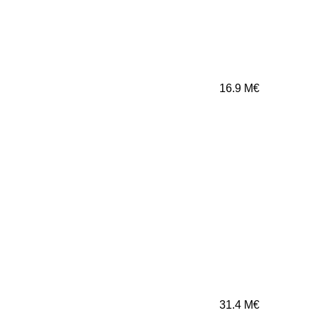
16.9
M€
31.4
M€