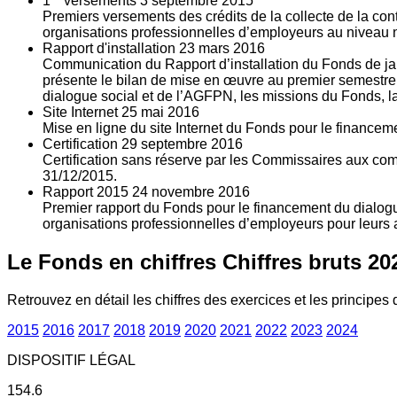
1
versements
3
septembre 2015
Premiers versements des crédits de la collecte de la con
organisations professionnelles d’employeurs au niveau nat
Rapport d'installation
23
mars 2016
Communication du Rapport d’installation du Fonds de jan
présente le bilan de mise en œuvre au premier semestre 
dialogue social et de l’AGFPN, les missions du Fonds, la
Site Internet
25
mai 2016
Mise en ligne du site Internet du Fonds pour le finance
Certification
29
septembre 2016
Certification sans réserve par les Commissaires aux co
31/12/2015.
Rapport 2015
24
novembre 2016
Premier rapport du Fonds pour le financement du dialogue
organisations professionnelles d’employeurs pour leurs a
Le Fonds en chiffres
Chiffres bruts 20
Retrouvez en détail les chiffres des exercices et les principes d
2015
2016
2017
2018
2019
2020
2021
2022
2023
2024
DISPOSITIF LÉGAL
154.6