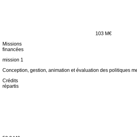
103
M€
Missions
financées
mission 1
Conception, gestion, animation et évaluation des politiques m
Crédits
répartis