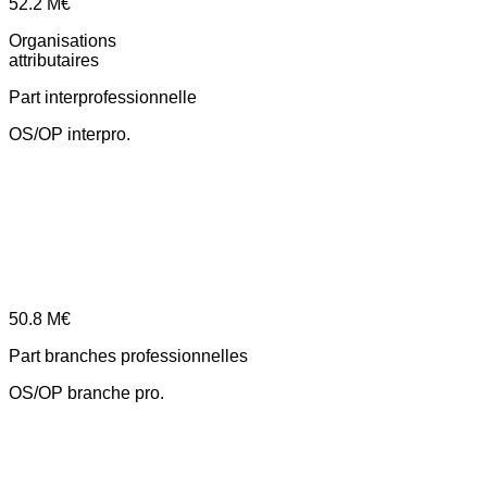
52.2
M€
Organisations
attributaires
Part interprofessionnelle
OS/OP interpro.
50.8
M€
Part branches professionnelles
OS/OP branche pro.