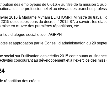
tribution des employeurs de 0,016% au titre de la mission 1 aup
ional et interprofessionnel et au niveau des branches profession
vier 2016 à Madame Myriam EL KHOMRI, Ministre du travail, de l
2015 des dispositions du décret n° 2015-87, à savoir : les ét
 mise en œuvre des premières répartitions, etc.
ment du dialogue social et de l’AGFPN
mptes et approbation par le Conseil d’administration du 29 se
 social sur l’utilisation des crédits 2015 contribuant au financ
ctivités concourant au développement et à l’exercice des missio
24
e répartition des crédits