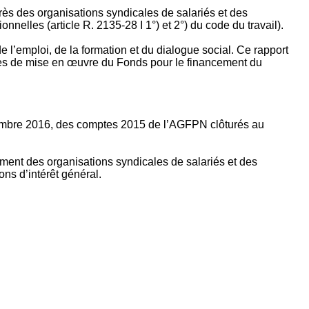
rès des organisations syndicales de salariés et des
nelles (article R. 2135‐28 I 1°) et 2°) du code du travail).
’emploi, de la formation et du dialogue social. Ce rapport
apes de mise en œuvre du Fonds pour le financement du
ptembre 2016, des comptes 2015 de l’AGFPN clôturés au
ement des organisations syndicales de salariés et des
ns d’intérêt général.