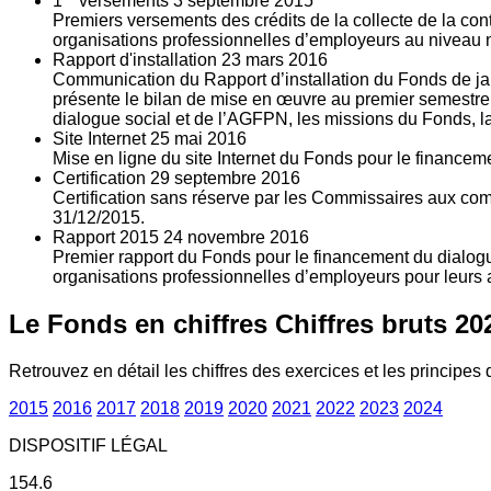
1
versements
3
septembre 2015
Premiers versements des crédits de la collecte de la con
organisations professionnelles d’employeurs au niveau nat
Rapport d'installation
23
mars 2016
Communication du Rapport d’installation du Fonds de jan
présente le bilan de mise en œuvre au premier semestre 
dialogue social et de l’AGFPN, les missions du Fonds, la
Site Internet
25
mai 2016
Mise en ligne du site Internet du Fonds pour le finance
Certification
29
septembre 2016
Certification sans réserve par les Commissaires aux co
31/12/2015.
Rapport 2015
24
novembre 2016
Premier rapport du Fonds pour le financement du dialogue
organisations professionnelles d’employeurs pour leurs a
Le Fonds en chiffres
Chiffres bruts 20
Retrouvez en détail les chiffres des exercices et les principes d
2015
2016
2017
2018
2019
2020
2021
2022
2023
2024
DISPOSITIF LÉGAL
154.6