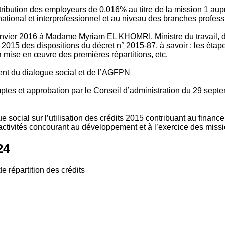
tribution des employeurs de 0,016% au titre de la mission 1 aup
ional et interprofessionnel et au niveau des branches profession
vier 2016 à Madame Myriam EL KHOMRI, Ministre du travail, de l
2015 des dispositions du décret n° 2015-87, à savoir : les ét
 mise en œuvre des premières répartitions, etc.
ment du dialogue social et de l’AGFPN
mptes et approbation par le Conseil d’administration du 29 se
 social sur l’utilisation des crédits 2015 contribuant au financ
ctivités concourant au développement et à l’exercice des missio
24
e répartition des crédits