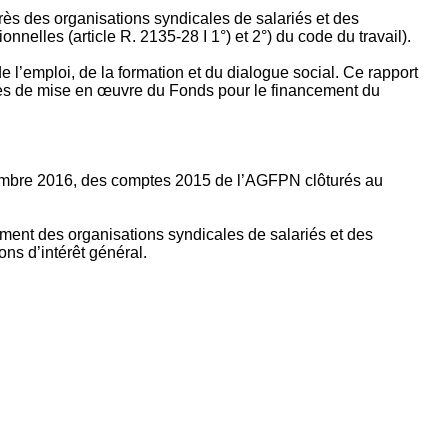
rès des organisations syndicales de salariés et des
nelles (article R. 2135‐28 I 1°) et 2°) du code du travail).
’emploi, de la formation et du dialogue social. Ce rapport
apes de mise en œuvre du Fonds pour le financement du
ptembre 2016, des comptes 2015 de l’AGFPN clôturés au
ement des organisations syndicales de salariés et des
ns d’intérêt général.