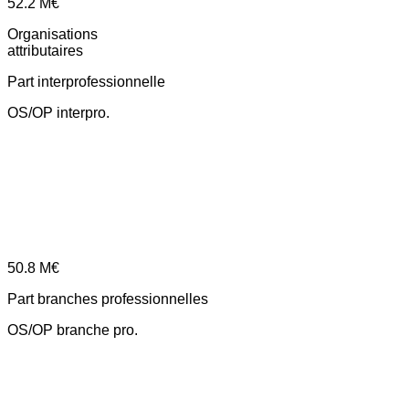
52.2
M€
Organisations
attributaires
Part interprofessionnelle
OS/OP interpro.
50.8
M€
Part branches professionnelles
OS/OP branche pro.