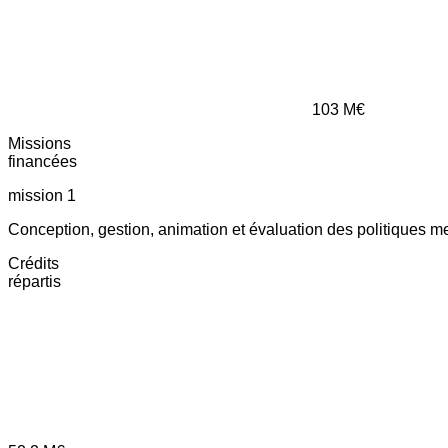
103
M€
Missions
financées
mission 1
Conception, gestion, animation et évaluation des politiques m
Crédits
répartis