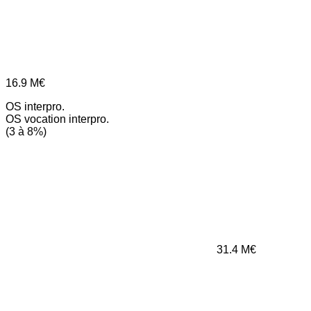
16.9
M€
OS interpro.
OS vocation interpro.
(3 à 8%)
31.4
M€