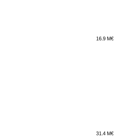
16.9
M€
31.4
M€