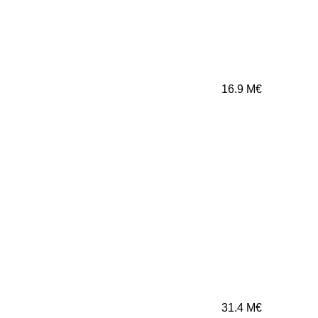
16.9
M€
31.4
M€