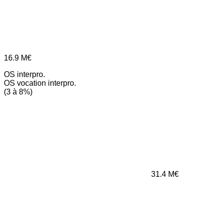
16.9
M€
OS interpro.
OS vocation interpro.
(3 à 8%)
31.4
M€