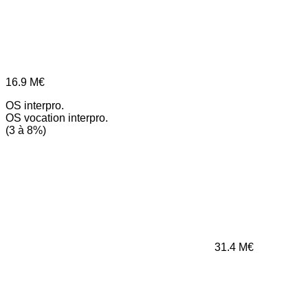
16.9
M€
OS interpro.
OS vocation interpro.
(3 à 8%)
31.4
M€