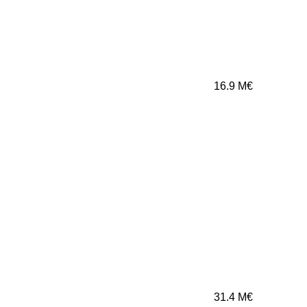
16.9
M€
31.4
M€