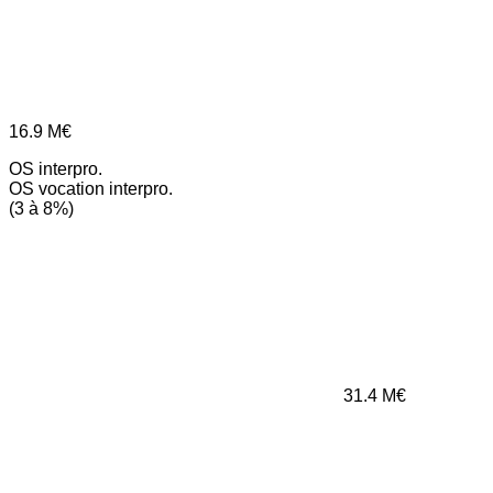
16.9
M€
OS interpro.
OS vocation interpro.
(3 à 8%)
31.4
M€