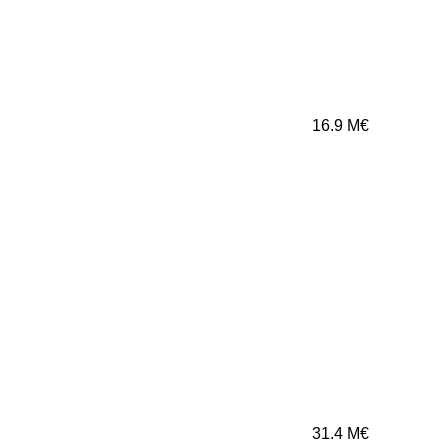
16.9
M€
31.4
M€