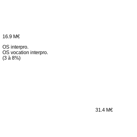
16.9
M€
OS interpro.
OS vocation interpro.
(3 à 8%)
31.4
M€