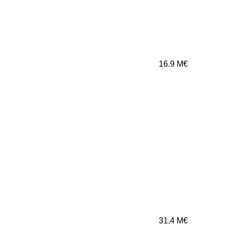
16.9
M€
31.4
M€