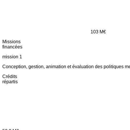
103
M€
Missions
financées
mission 1
Conception, gestion, animation et évaluation des politiques m
Crédits
répartis