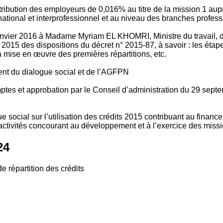
tribution des employeurs de 0,016% au titre de la mission 1 aup
ional et interprofessionnel et au niveau des branches profession
vier 2016 à Madame Myriam EL KHOMRI, Ministre du travail, de l
2015 des dispositions du décret n° 2015-87, à savoir : les ét
 mise en œuvre des premières répartitions, etc.
ment du dialogue social et de l’AGFPN
mptes et approbation par le Conseil d’administration du 29 se
 social sur l’utilisation des crédits 2015 contribuant au financ
ctivités concourant au développement et à l’exercice des missio
24
e répartition des crédits