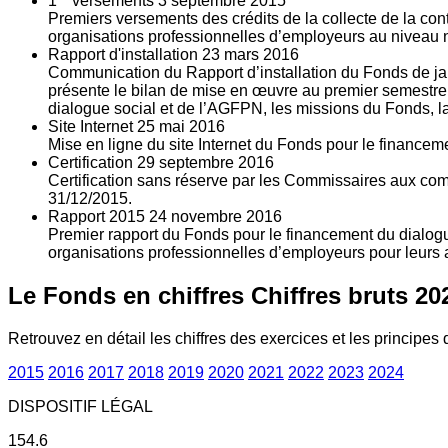
1
versements
3
septembre 2015
Premiers versements des crédits de la collecte de la con
organisations professionnelles d’employeurs au niveau nat
Rapport d'installation
23
mars 2016
Communication du Rapport d’installation du Fonds de jan
présente le bilan de mise en œuvre au premier semestre 
dialogue social et de l’AGFPN, les missions du Fonds, la
Site Internet
25
mai 2016
Mise en ligne du site Internet du Fonds pour le finance
Certification
29
septembre 2016
Certification sans réserve par les Commissaires aux co
31/12/2015.
Rapport 2015
24
novembre 2016
Premier rapport du Fonds pour le financement du dialogue
organisations professionnelles d’employeurs pour leurs a
Le Fonds en chiffres
Chiffres bruts 20
Retrouvez en détail les chiffres des exercices et les principes d
2015
2016
2017
2018
2019
2020
2021
2022
2023
2024
DISPOSITIF LÉGAL
154.6