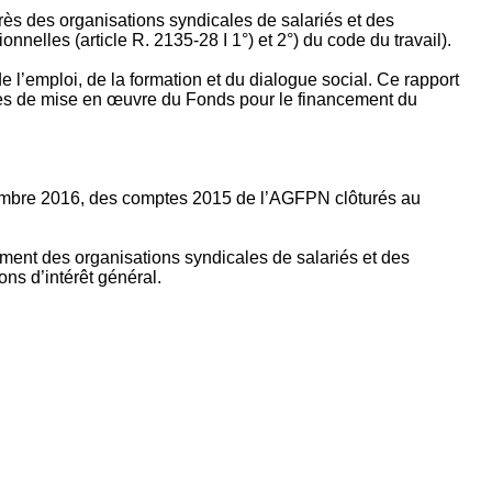
rès des organisations syndicales de salariés et des
nelles (article R. 2135‐28 I 1°) et 2°) du code du travail).
’emploi, de la formation et du dialogue social. Ce rapport
apes de mise en œuvre du Fonds pour le financement du
ptembre 2016, des comptes 2015 de l’AGFPN clôturés au
ement des organisations syndicales de salariés et des
ns d’intérêt général.