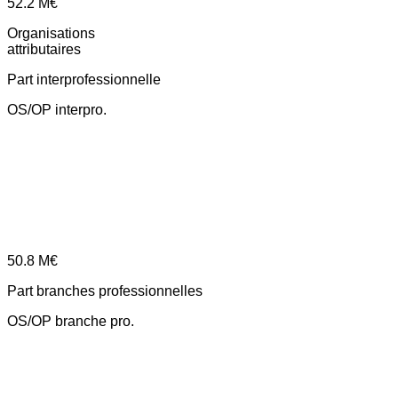
52.2
M€
Organisations
attributaires
Part interprofessionnelle
OS/OP interpro.
50.8
M€
Part branches professionnelles
OS/OP branche pro.