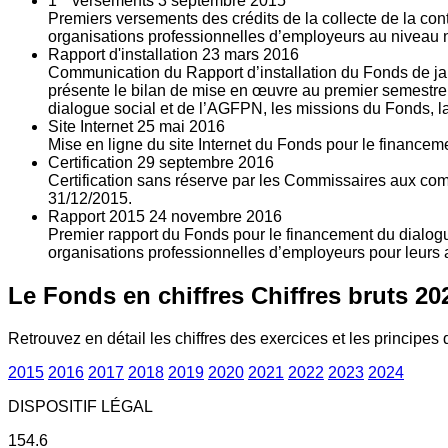
1
versements
3
septembre 2015
Premiers versements des crédits de la collecte de la con
organisations professionnelles d’employeurs au niveau nat
Rapport d'installation
23
mars 2016
Communication du Rapport d’installation du Fonds de jan
présente le bilan de mise en œuvre au premier semestre 
dialogue social et de l’AGFPN, les missions du Fonds, la
Site Internet
25
mai 2016
Mise en ligne du site Internet du Fonds pour le finance
Certification
29
septembre 2016
Certification sans réserve par les Commissaires aux co
31/12/2015.
Rapport 2015
24
novembre 2016
Premier rapport du Fonds pour le financement du dialogue
organisations professionnelles d’employeurs pour leurs a
Le Fonds en chiffres
Chiffres bruts 20
Retrouvez en détail les chiffres des exercices et les principes d
2015
2016
2017
2018
2019
2020
2021
2022
2023
2024
DISPOSITIF LÉGAL
154.6