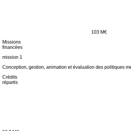
103
M€
Missions
financées
mission 1
Conception, gestion, animation et évaluation des politiques m
Crédits
répartis