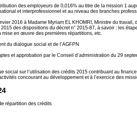
tribution des employeurs de 0,016% au titre de la mission 1 aup
ional et interprofessionnel et au niveau des branches profession
vier 2016 à Madame Myriam EL KHOMRI, Ministre du travail, de l
2015 des dispositions du décret n° 2015-87, à savoir : les ét
 mise en œuvre des premières répartitions, etc.
ment du dialogue social et de l’AGFPN
mptes et approbation par le Conseil d’administration du 29 se
 social sur l’utilisation des crédits 2015 contribuant au financ
ctivités concourant au développement et à l’exercice des missio
24
e répartition des crédits