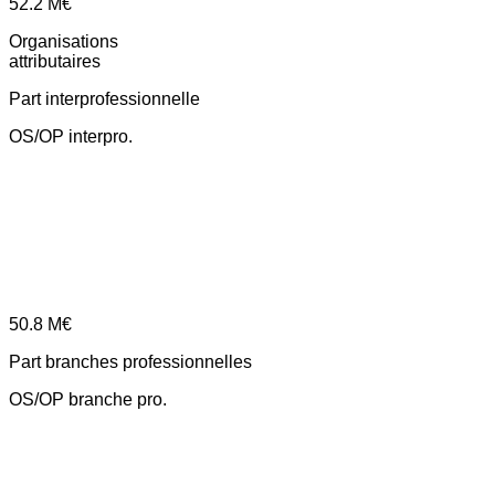
52.2
M€
Organisations
attributaires
Part interprofessionnelle
OS/OP interpro.
50.8
M€
Part branches professionnelles
OS/OP branche pro.