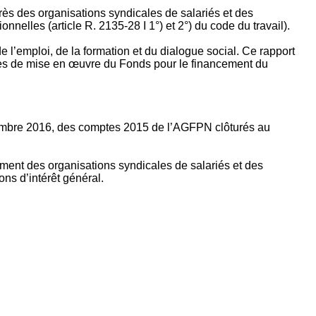
rès des organisations syndicales de salariés et des
nelles (article R. 2135‐28 I 1°) et 2°) du code du travail).
’emploi, de la formation et du dialogue social. Ce rapport
apes de mise en œuvre du Fonds pour le financement du
ptembre 2016, des comptes 2015 de l’AGFPN clôturés au
ement des organisations syndicales de salariés et des
ns d’intérêt général.