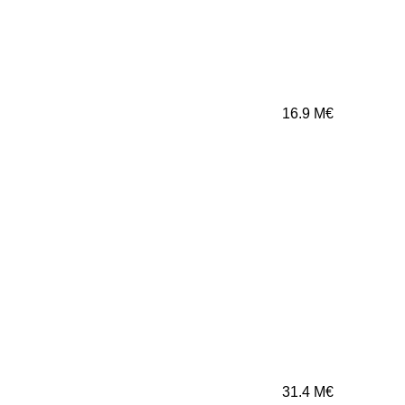
16.9
M€
31.4
M€