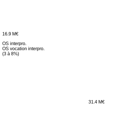
16.9
M€
OS interpro.
OS vocation interpro.
(3 à 8%)
31.4
M€