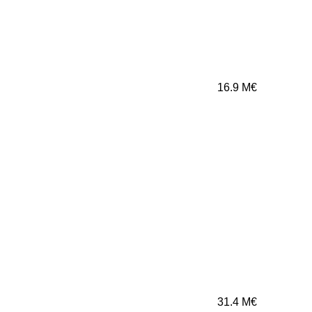
16.9
M€
31.4
M€