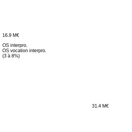
16.9
M€
OS interpro.
OS vocation interpro.
(3 à 8%)
31.4
M€