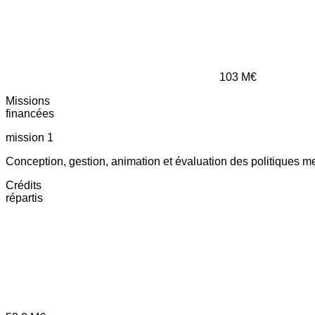
103
M€
Missions
financées
mission 1
Conception, gestion, animation et évaluation des politiques m
Crédits
répartis