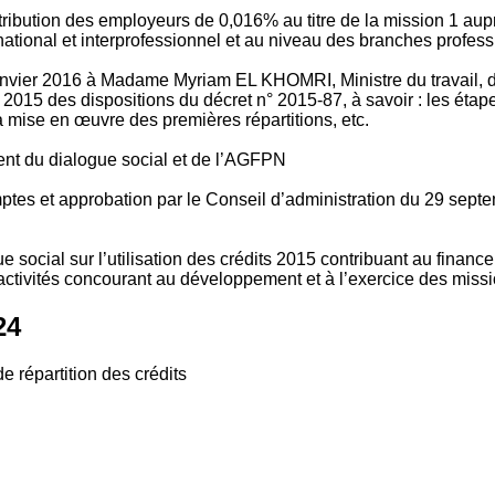
tribution des employeurs de 0,016% au titre de la mission 1 aup
ional et interprofessionnel et au niveau des branches profession
vier 2016 à Madame Myriam EL KHOMRI, Ministre du travail, de l
2015 des dispositions du décret n° 2015-87, à savoir : les ét
 mise en œuvre des premières répartitions, etc.
ment du dialogue social et de l’AGFPN
mptes et approbation par le Conseil d’administration du 29 se
 social sur l’utilisation des crédits 2015 contribuant au financ
ctivités concourant au développement et à l’exercice des missio
24
e répartition des crédits