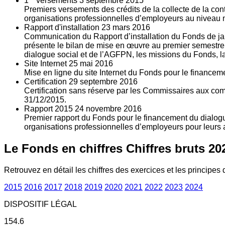
1
versements
3
septembre 2015
Premiers versements des crédits de la collecte de la con
organisations professionnelles d’employeurs au niveau nat
Rapport d'installation
23
mars 2016
Communication du Rapport d’installation du Fonds de jan
présente le bilan de mise en œuvre au premier semestre 
dialogue social et de l’AGFPN, les missions du Fonds, la
Site Internet
25
mai 2016
Mise en ligne du site Internet du Fonds pour le finance
Certification
29
septembre 2016
Certification sans réserve par les Commissaires aux co
31/12/2015.
Rapport 2015
24
novembre 2016
Premier rapport du Fonds pour le financement du dialogue
organisations professionnelles d’employeurs pour leurs a
Le Fonds en chiffres
Chiffres bruts 20
Retrouvez en détail les chiffres des exercices et les principes d
2015
2016
2017
2018
2019
2020
2021
2022
2023
2024
DISPOSITIF LÉGAL
154.6