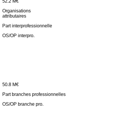
52.2
M€
Organisations
attributaires
Part interprofessionnelle
OS/OP interpro.
50.8
M€
Part branches professionnelles
OS/OP branche pro.