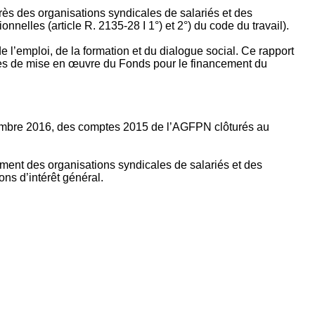
rès des organisations syndicales de salariés et des
nelles (article R. 2135‐28 I 1°) et 2°) du code du travail).
’emploi, de la formation et du dialogue social. Ce rapport
apes de mise en œuvre du Fonds pour le financement du
ptembre 2016, des comptes 2015 de l’AGFPN clôturés au
ement des organisations syndicales de salariés et des
ns d’intérêt général.