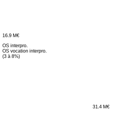
16.9
M€
OS interpro.
OS vocation interpro.
(3 à 8%)
31.4
M€