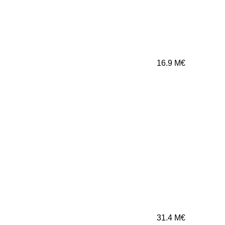
16.9
M€
31.4
M€