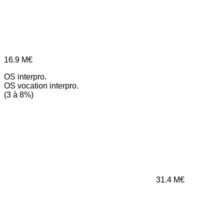
16.9
M€
OS interpro.
OS vocation interpro.
(3 à 8%)
31.4
M€