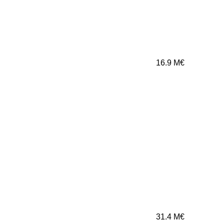
16.9
M€
31.4
M€