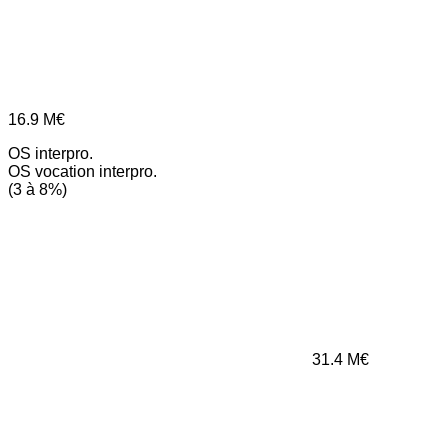
16.9
M€
OS interpro.
OS vocation interpro.
(3 à 8%)
31.4
M€