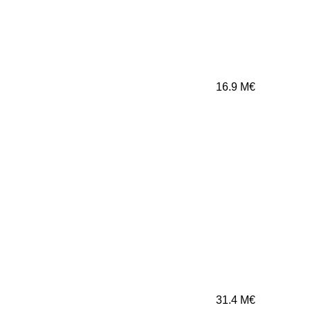
16.9
M€
31.4
M€