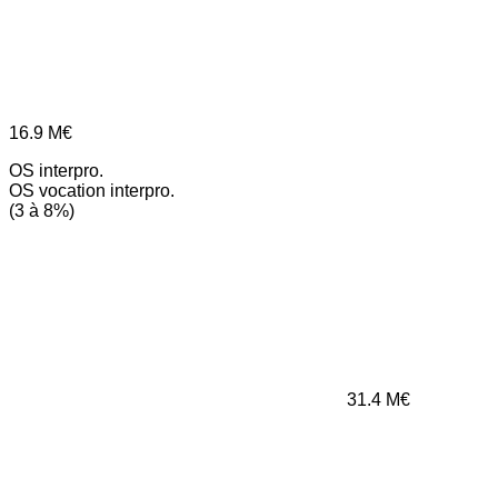
16.9
M€
OS interpro.
OS vocation interpro.
(3 à 8%)
31.4
M€