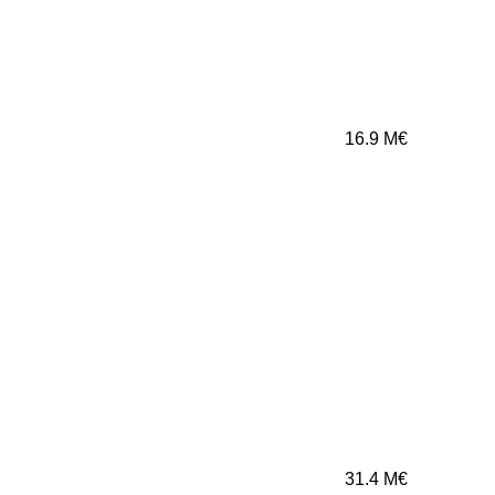
16.9
M€
31.4
M€