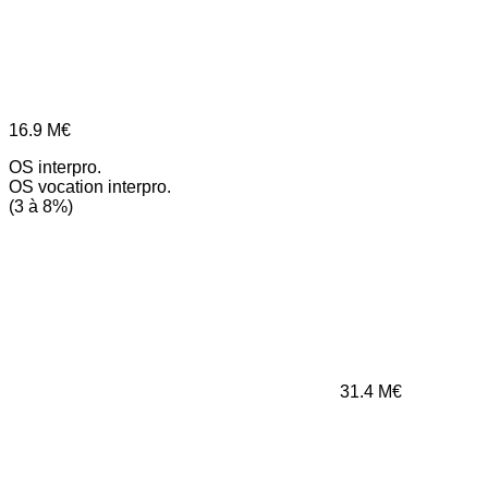
16.9
M€
OS interpro.
OS vocation interpro.
(3 à 8%)
31.4
M€