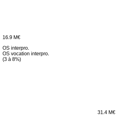
16.9
M€
OS interpro.
OS vocation interpro.
(3 à 8%)
31.4
M€