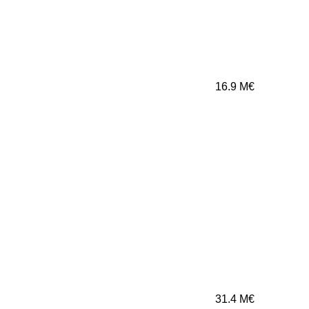
16.9
M€
31.4
M€