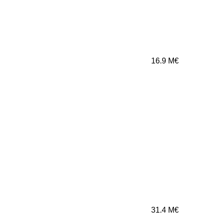
16.9
M€
31.4
M€