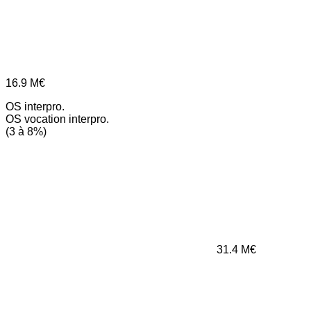
16.9
M€
OS interpro.
OS vocation interpro.
(3 à 8%)
31.4
M€