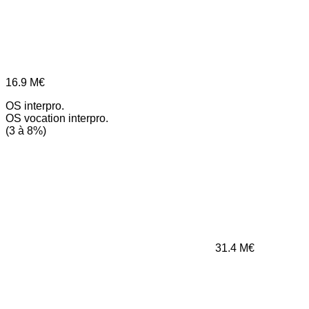
16.9
M€
OS interpro.
OS vocation interpro.
(3 à 8%)
31.4
M€