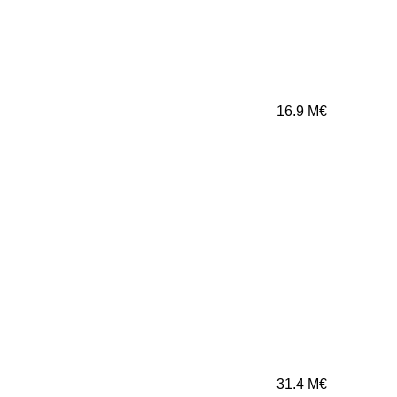
16.9
M€
31.4
M€