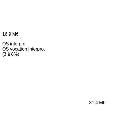
16.9
M€
OS interpro.
OS vocation interpro.
(3 à 8%)
31.4
M€