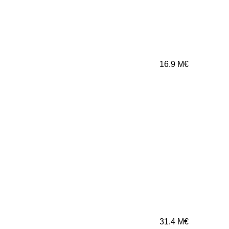
16.9
M€
31.4
M€