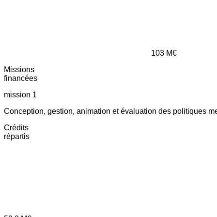
103
M€
Missions
financées
mission 1
Conception, gestion, animation et évaluation des politiques m
Crédits
répartis