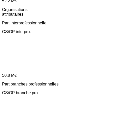
52.2
M€
Organisations
attributaires
Part interprofessionnelle
OS/OP interpro.
50.8
M€
Part branches professionnelles
OS/OP branche pro.