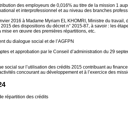
tribution des employeurs de 0,016% au titre de la mission 1 aup
ional et interprofessionnel et au niveau des branches profession
vier 2016 à Madame Myriam EL KHOMRI, Ministre du travail, de l
2015 des dispositions du décret n° 2015-87, à savoir : les ét
 mise en œuvre des premières répartitions, etc.
ment du dialogue social et de l’AGFPN
mptes et approbation par le Conseil d’administration du 29 se
 social sur l’utilisation des crédits 2015 contribuant au financ
ctivités concourant au développement et à l’exercice des missio
24
e répartition des crédits