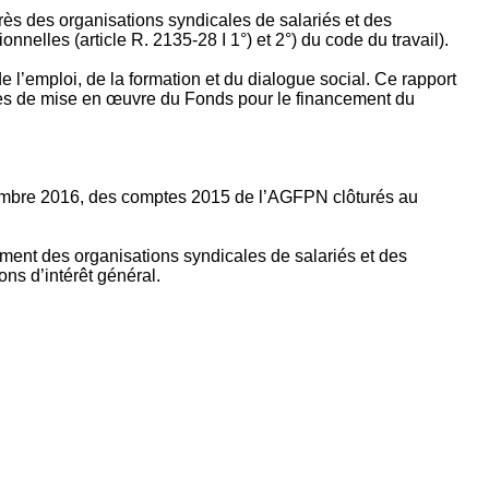
rès des organisations syndicales de salariés et des
nelles (article R. 2135‐28 I 1°) et 2°) du code du travail).
’emploi, de la formation et du dialogue social. Ce rapport
apes de mise en œuvre du Fonds pour le financement du
ptembre 2016, des comptes 2015 de l’AGFPN clôturés au
ement des organisations syndicales de salariés et des
ns d’intérêt général.