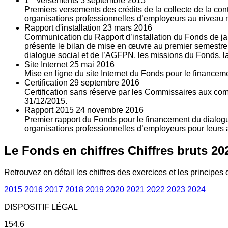
1
versements
3
septembre 2015
Premiers versements des crédits de la collecte de la con
organisations professionnelles d’employeurs au niveau nat
Rapport d'installation
23
mars 2016
Communication du Rapport d’installation du Fonds de jan
présente le bilan de mise en œuvre au premier semestre 
dialogue social et de l’AGFPN, les missions du Fonds, la
Site Internet
25
mai 2016
Mise en ligne du site Internet du Fonds pour le finance
Certification
29
septembre 2016
Certification sans réserve par les Commissaires aux co
31/12/2015.
Rapport 2015
24
novembre 2016
Premier rapport du Fonds pour le financement du dialogue
organisations professionnelles d’employeurs pour leurs a
Le Fonds en chiffres
Chiffres bruts 20
Retrouvez en détail les chiffres des exercices et les principes d
2015
2016
2017
2018
2019
2020
2021
2022
2023
2024
DISPOSITIF LÉGAL
154.6