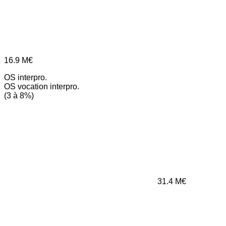
16.9
M€
OS interpro.
OS vocation interpro.
(3 à 8%)
31.4
M€