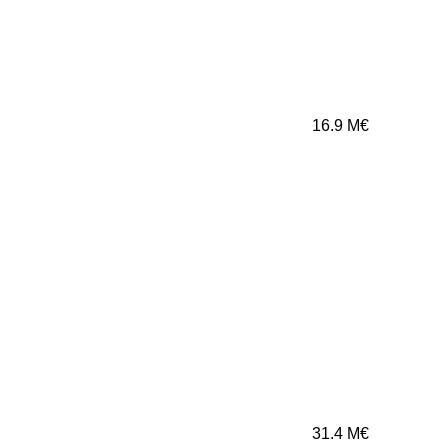
16.9
M€
31.4
M€