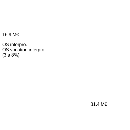
16.9
M€
OS interpro.
OS vocation interpro.
(3 à 8%)
31.4
M€