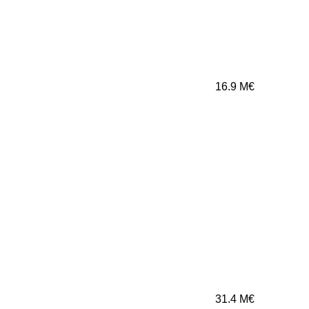
16.9
M€
31.4
M€