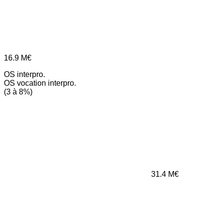
16.9
M€
OS interpro.
OS vocation interpro.
(3 à 8%)
31.4
M€