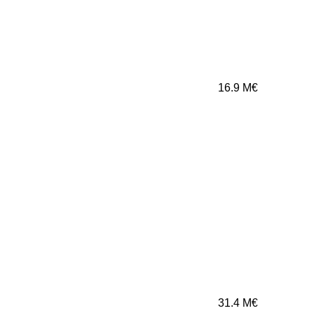
16.9
M€
31.4
M€