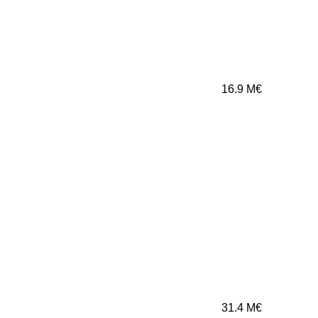
16.9
M€
31.4
M€