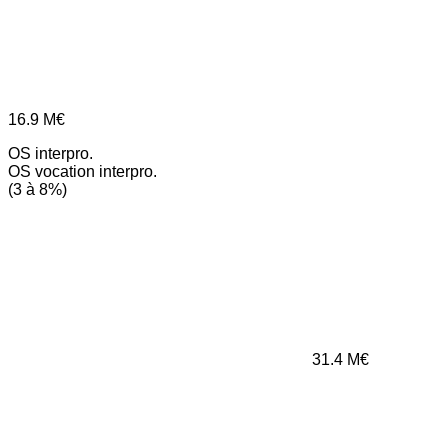
16.9
M€
OS interpro.
OS vocation interpro.
(3 à 8%)
31.4
M€