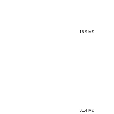
16.9
M€
31.4
M€