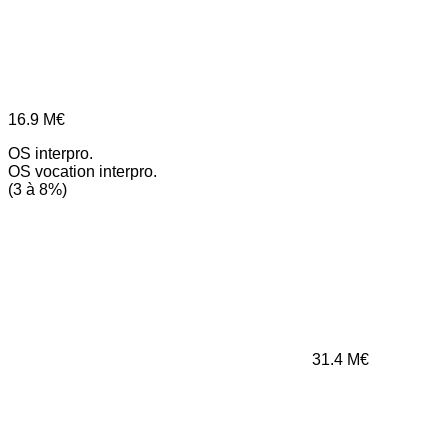
16.9
M€
OS interpro.
OS vocation interpro.
(3 à 8%)
31.4
M€