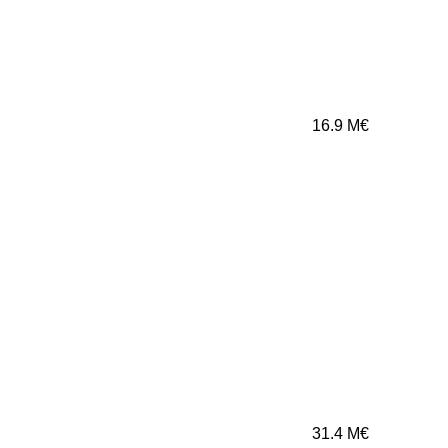
16.9
M€
31.4
M€