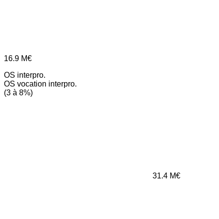
16.9
M€
OS interpro.
OS vocation interpro.
(3 à 8%)
31.4
M€