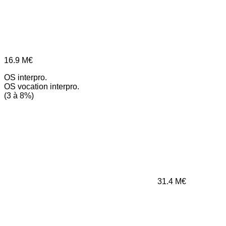
16.9
M€
OS interpro.
OS vocation interpro.
(3 à 8%)
31.4
M€